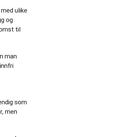
 med ulike
gg og
omst til
ten man
innfri
vendig som
er, men