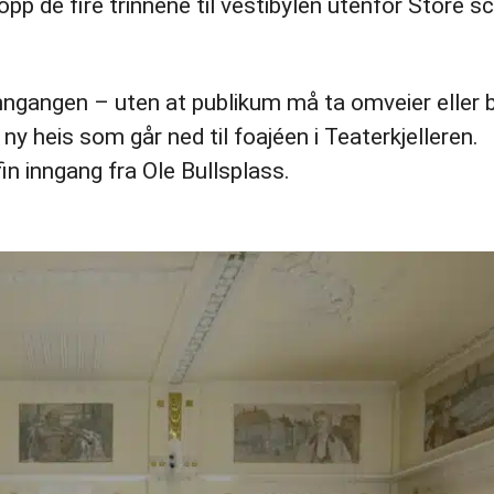
pp de fire trinnene til vestibylen utenfor Store sc
inngangen – uten at publikum må ta omveier eller 
ny heis som går ned til foajéen i Teaterkjelleren.
fin inngang fra Ole Bullsplass.