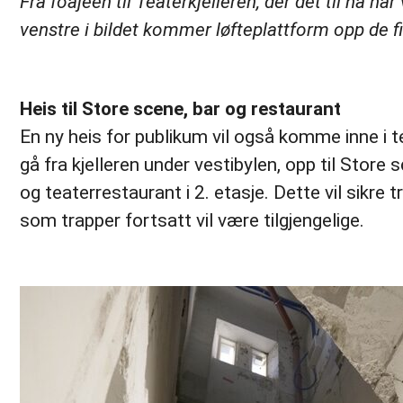
Fra foajéen til Teaterkjelleren, der det til nå h
venstre i bildet kommer løfteplattform opp de fi
Heis til Store scene, bar og restaurant
En ny heis for publikum vil også komme inne i 
gå fra kjelleren under vestibylen, opp til Store s
og teaterrestaurant i 2. etasje. Dette vil sikre 
som trapper fortsatt vil være tilgjengelige.