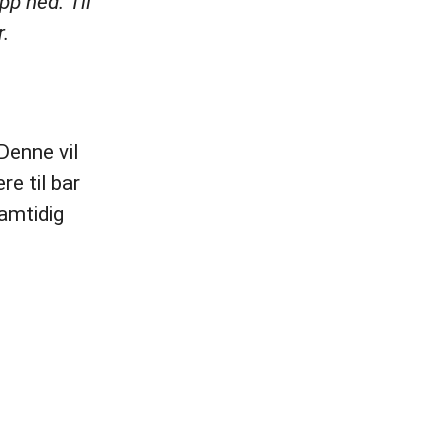
pp ned. Til
r.
Denne vil
re til bar
samtidig