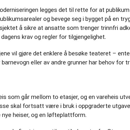
derniseringen legges det til rette for at publikum
 publikumsarealer og bevege seg i bygget på en try
sjektet å sikre at ansatte som trenger trinnfri adk
dagens krav og regler for tilgjengelighet.
jene vil gjøre det enklere å besøke teateret – en
er barnevogn eller av andre grunner har behov for tr
eis som går mellom to etasjer, og en vareheis ut
 Disse skal fortsatt være i bruk i oppgraderte utgav
 nye heiser, og en løfteplattform.