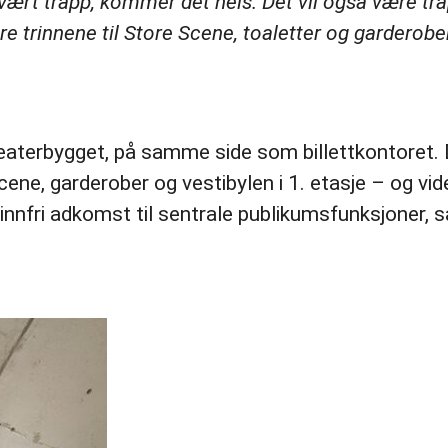
ar vært trapp, kommer det heis. Det vil også være tra
re trinnene til Store Scene, toaletter og garderobe
teaterbygget, på samme side som billettkontoret. 
cene, garderober og vestibylen i 1. etasje – og vide
trinnfri adkomst til sentrale publikumsfunksjoner, 