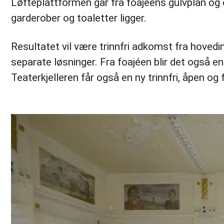
Løfteplattformen går fra foajéens gulvplan og o
garderober og toaletter ligger.
Resultatet vil være trinnfri adkomst fra hoved
separate løsninger. Fra foajéen blir det også en 
Teaterkjelleren får også en ny trinnfri, åpen og 