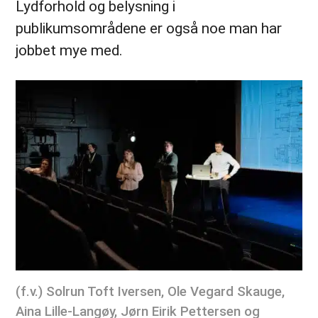
Lydforhold og belysning i
publikumsområdene er også noe man har
jobbet mye med.
(f.v.) Solrun Toft Iversen, Ole Vegard Skauge,
Aina Lille-Langøy, Jørn Eirik Pettersen og