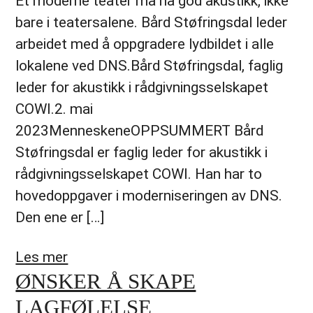
Et moderne teater må ha god akustikk, ikke
bare i teatersalene. Bård Støfringsdal leder
arbeidet med å oppgradere lydbildet i alle
lokalene ved DNS.Bård Støfringsdal, faglig
leder for akustikk i rådgivningsselskapet
COWI.2. mai
2023MenneskeneOPPSUMMERT Bård
Støfringsdal er faglig leder for akustikk i
rådgivningsselskapet COWI. Han har to
hovedoppgaver i moderniseringen av DNS.
Den ene er […]
Les mer
ØNSKER Å SKAPE
LAGFØLELSE